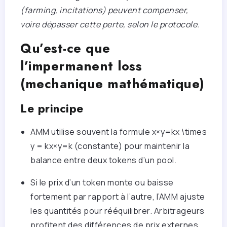
(farming, incitations) peuvent compenser,
voire dépasser cette perte, selon le protocole.
Qu’est-ce que
l’impermanent loss
(mechanique mathématique)
Le principe
AMM utilise souvent la formule
x×y=kx \times
y = k
x
×
y
=
k
(constante) pour maintenir la
balance entre deux tokens d’un pool.
Si le prix d’un token monte ou baisse
fortement par rapport à l’autre, l’AMM ajuste
les quantités pour rééquilibrer. Arbitrageurs
profitent des différences de prix externes