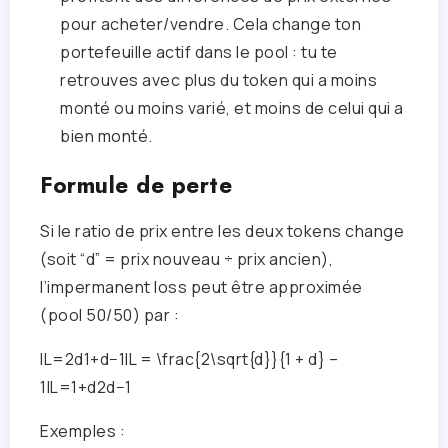
pour acheter/vendre. Cela change ton
portefeuille actif dans le pool : tu te
retrouves avec plus du token qui a moins
monté ou moins varié, et moins de celui qui a
bien monté.
Formule de perte
Si le ratio de prix entre les deux tokens change
(soit “d” = prix nouveau ÷ prix ancien),
l’impermanent loss peut être approximée
(pool 50/50) par :
IL=2d1+d−1IL = \frac{2\sqrt{d}}{1 + d} –
1
I
L
=
1
+
d
2
d
−
1
Exemples :